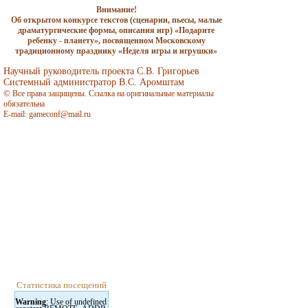
Внимание!
Об открытом конкурсе текстов (сценарии, пьесы, малые
драматургические формы, описания игр)
«Подарите
ребенку - планету»,
посвя­щенном Московскому
традиционному празднику «
Неделя игры и игрушки
»
Научный руководитель проекта С.В. Григорьев
Системный администратор В.С. Аромштам
©
Все права защищены. Ссылка на оригинальные материалы
обязательна
E-mail: gameconf@mail.ru
Статистика посещений