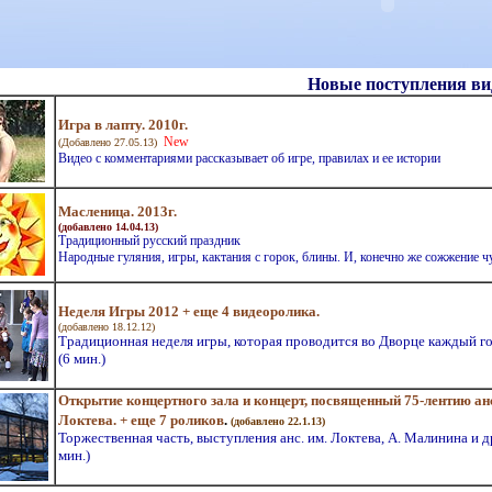
Новые поступления ви
Игра в лапту. 2010г.
New
(Добавлено 27.05.13)
Видео с комментариями рассказывает об игре, правилах и ее истории
Масленица. 2013г.
(добавлено
14
.
04
.1
3
)
Традиционный русский праздник
Народные гуляния, игры, кактания с горок, блины. И, конечно же сожжение ч
Неделя Игры 2012 + еще 4 видеоролика.
(добавлено 18.12.12)
Традиционная неделя игры, которая проводится во Дворце каждый го
(6 мин.)
Открытие концертного зала и концерт, посвященный 75-лентию анс
Локтева. + еще 7 роликов
.
(добавлено 22.1.13)
Торжественная часть, выступления анс. им. Локтева, А. Малинина и др
мин.)