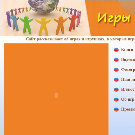
Сайт рассказывает об играх и игрушках, в которые игр
Книги
Видеоэ
Фотог
Наш ин
Иллюс
Об игр
Презен