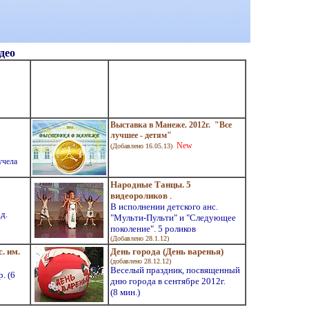
део
Выставка в Манеже. 2012г. "Все
лучшее - детям"
New
(Добавлено 16.05.13)
учела
Народные Танцы. 5
видеороликов
.
В
исполнении детского анс.
д.
"Мульти-Пульти" и "Следующее
поколение". 5 роликов
(Добавлено 28.1.12)
. им.
День города (День варенья)
(добавлено 28.12.12)
Веселый праздник, посвященный
. (6
дню города в сентябре 2012г.
(8 мин.)