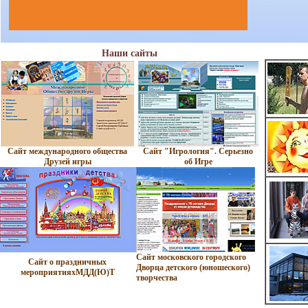
Наши сайты
Сайт международного общества
Cайт "Игрология". Серьезно
Друзей игры
об Игре
Сайт московского городского
Сайт о праздничных
Дворца детского (юношеского)
мероприятияхМДД(Ю)Т
творчества